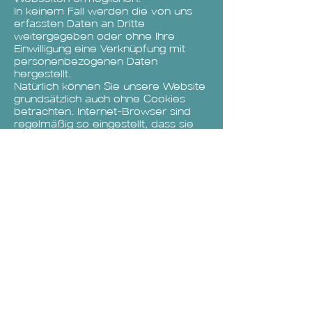
In keinem Fall werden die von uns
erfassten Daten an Dritte
weitergegeben oder ohne Ihre
Einwilligung eine Verknüpfung mit
personenbezogenen Daten
hergestellt.
Natürlich können Sie unsere Website
grundsätzlich auch ohne Cookies
betrachten. Internet-Browser sind
regelmäßig so eingestellt, dass sie
Cookies akzeptieren. Im Allgemeinen
können Sie die Verwendung von
Cookies jederzeit über die
Einstellungen Ihres Browsers
deaktivieren. Bitte verwenden Sie
die Hilfefunktionen Ihres
Internetbrowsers, um zu erfahren,
wie Sie diese Einstellungen ändern
können. Bitte beachten Sie, dass
einzelne Funktionen unserer Website
möglicherweise nicht funktionieren,
wenn Sie die Verwendung von
Cookies deaktiviert haben.